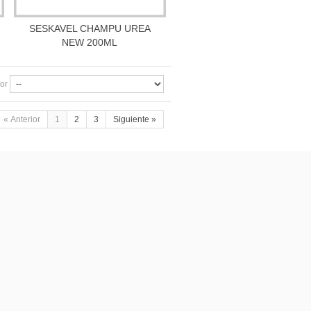
SESKAVEL CHAMPU UREA
Más información
NEW 200ML
or
« Anterior
1
2
3
Siguiente »