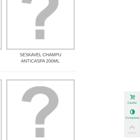
SESKAVEL CHAMPU
Más información
ANTICASPA 200ML
Carrito
Comparar
Arriba