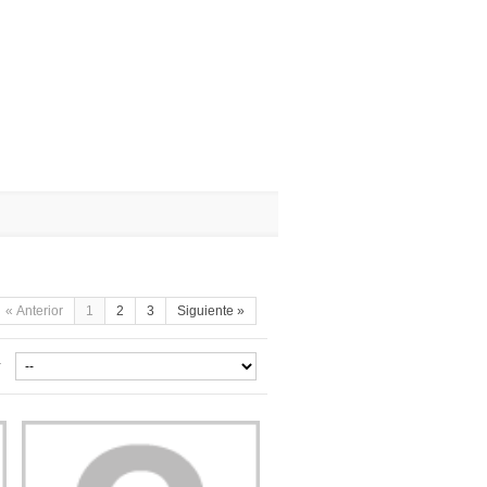
« Anterior
1
2
3
Siguiente »
r