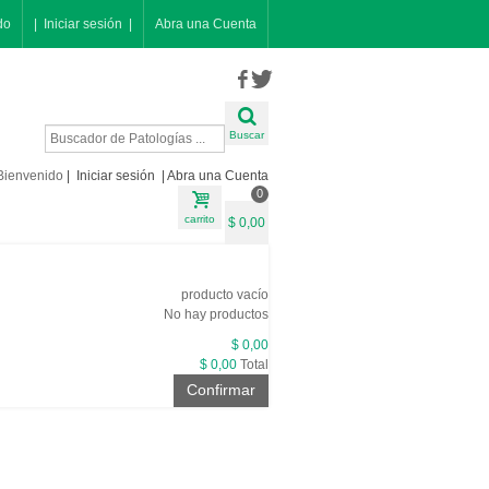
do
| Iniciar sesión |
Abra una Cuenta
Buscar
Bienvenido
| Iniciar sesión |
Abra una Cuenta
0
carrito
$ 0,00
producto
vacío
No hay productos
$ 0,00
$ 0,00
Total
Confirmar