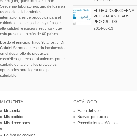
Sanmiguel, quien también fundó
Sesderma laboratorios, uno de los más
EL GRUPO SESDERMA
reconocidos laboratorios
PRESENTA NUEVOS
internacionales de productos para el
PRODUCTOS
cuidado de la piel, cabello y uñas, de
alta calidad, eficaces y seguros y que
2014-05-13
está presente en más de 60 países.
Desde el principio, hace 35 años, el Dr.
Gabriel Serrano ha estado involucrado
en el desarrollo de productos
cosméticos, nuevos tratamientos para el
cuidado de la piel y los protocolos
apropiados para lograr una piel
saludable.
MI CUENTA
CATÁLOGO
» Mi cuenta
» Mapa del sitio
» Mis pedidos
» Nuevos productos
» Mis direcciones
» Procedimientos Médicos
»
» Política de cookies